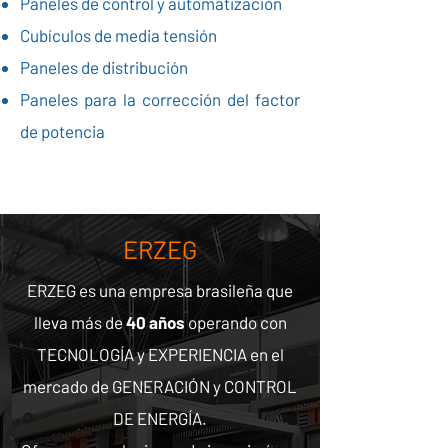
Paneles de control y automatización
Cubículos de media tensión
Paneles de distribución
Paneles para la corrección del factor
de potencia
ERZEG
ERZEG es una empresa brasileña que
lleva más de
40 años
operando con
TECNOLOGÍA y EXPERIENCIA en el
mercado de GENERACIÓN y CONTROL
DE ENERGÍA.