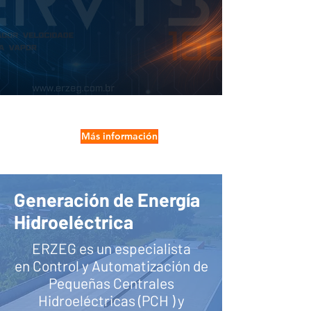
Más información
Generación de Energía
Hidroeléctrica
ERZEG es un especialista
en Control y Automatización de
Pequeñas
Centrales
Hidroeléctricas (PCH
) y