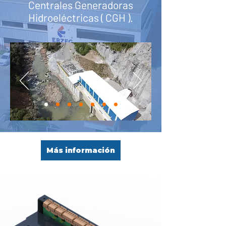
Centrales Generadoras
Hidroeléctricas (
CGH
).
Más información