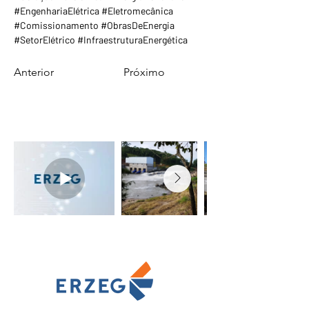
#EngenhariaElétrica #Eletromecânica 
#Comissionamento #ObrasDeEnergia 
#SetorElétrico #InfraestruturaEnergética
Anterior
Próximo