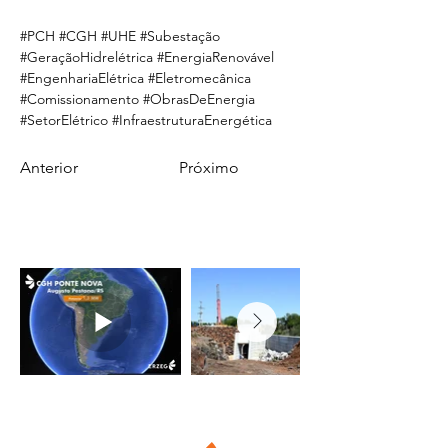
#PCH #CGH #UHE #Subestação 
#GeraçãoHidrelétrica #EnergiaRenovável 
#EngenhariaElétrica #Eletromecânica 
#Comissionamento #ObrasDeEnergia 
#SetorElétrico #InfraestruturaEnergética
Anterior
Próximo