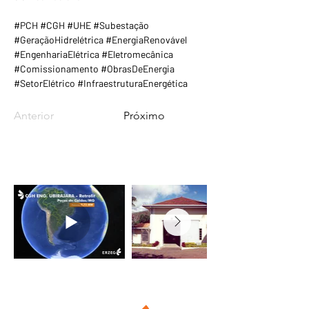
#PCH #CGH #UHE #Subestação 
#GeraçãoHidrelétrica #EnergiaRenovável 
#EngenhariaElétrica #Eletromecânica 
#Comissionamento #ObrasDeEnergia 
#SetorElétrico #InfraestruturaEnergética
Anterior
Próximo