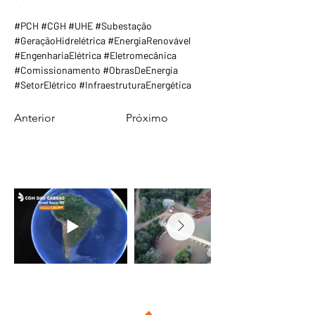
#PCH #CGH #UHE #Subestação 
#GeraçãoHidrelétrica #EnergiaRenovável 
#EngenhariaElétrica #Eletromecânica 
#Comissionamento #ObrasDeEnergia 
#SetorElétrico #InfraestruturaEnergética
Anterior
Próximo