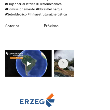
#EngenhariaElétrica #Eletromecânica 
#Comissionamento #ObrasDeEnergia 
#SetorElétrico #InfraestruturaEnergética
Anterior
Próximo