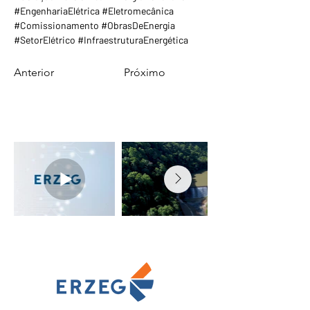
#EngenhariaElétrica #Eletromecânica 
#Comissionamento #ObrasDeEnergia 
#SetorElétrico #InfraestruturaEnergética
Anterior
Próximo